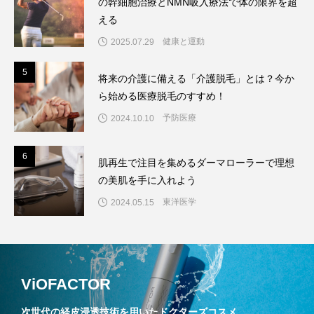
の幹細胞治療とNMN吸入療法で体の限界を超
える
健康と運動
2025.07.29
5
5
将来の介護に備える「介護脱毛」とは？今か
ら始める医療脱毛のすすめ！
予防医療
2024.10.10
6
6
肌再生で注目を集めるダーマローラーで理想
の美肌を手に入れよう
東洋医学
2024.05.15
ViOFACTOR
次世代の経皮浸透技術を用いたドクターズコスメ