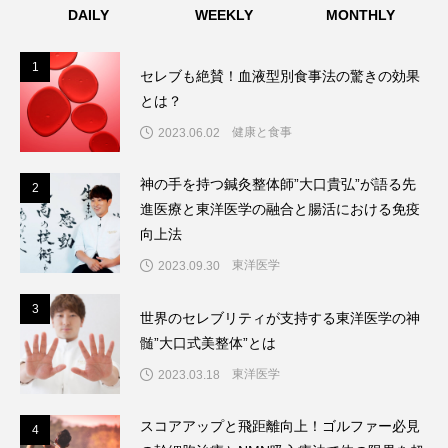
DAILY
WEEKLY
MONTHLY
1
1
セレブも絶賛！血液型別食事法の驚きの効果
とは？
健康と食事
2023.06.02
神の手を持つ鍼灸整体師”大口貴弘”が語る先
2
2
進医療と東洋医学の融合と腸活における免疫
向上法
東洋医学
2023.09.30
3
3
世界のセレブリティが支持する東洋医学の神
髄”大口式美整体”とは
東洋医学
2023.03.18
スコアアップと飛距離向上！ゴルファー必見
4
4