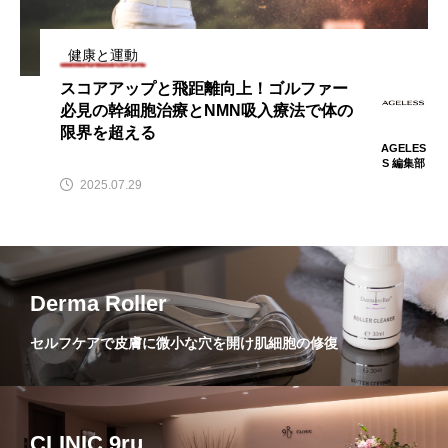
健康と運動
スコアアップと飛距離向上！ゴルファー
必見の幹細胞治療とNMN吸入療法で体の
限界を超える
AGELES
S 編集部
2025.07.29
Derma Roller
セルフケアで皮膚に微小な穴を開け肌細胞の修復
CLINIC 9ru