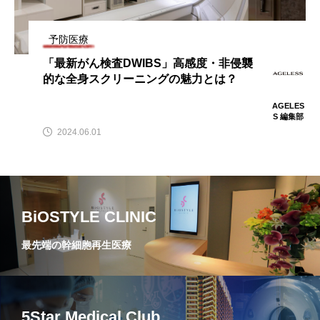
予防医療
「最新がん検査DWIBS」高感度・非侵襲
的な全身スクリーニングの魅力とは？
AGELES
S 編集部
2024.06.01
BiOSTYLE CLINIC
最先端の幹細胞再生医療
5Star Medical Club