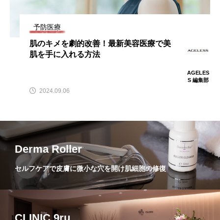
予防医療
肌のキメを劇的改善！最新美容医療で美
肌を手に入れる方法
AGELES
S 編集部
2024.09.06
Derma Roller
セルフケアで皮膚に微小な穴を開け肌細胞の修復
CLINIC 9ru