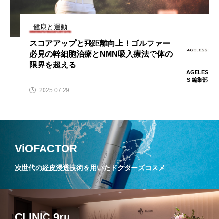
健康と運動
スコアアップと飛距離向上！ゴルファー
必見の幹細胞治療とNMN吸入療法で体の
限界を超える
AGELES
S 編集部
2025.07.29
ViOFACTOR
次世代の経皮浸透技術を用いたドクターズコスメ
CLINIC 9ru