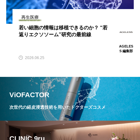
再生医療
若い細胞の情報は移植できるのか？ “若
返りエクソソーム”研究の最前線
AGELES
S 編集部
2026.06.25
ViOFACTOR
次世代の経皮浸透技術を用いたドクターズコスメ
CLINIC 9ru