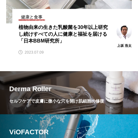
健康と食事
植物由来の生きた乳酸菌を30年以上研究
し続けすべての人に健康と福祉を届ける
「日本BBM研究所」
上坂 浩太
2023.07.09
Derma Roller
セルフケアで皮膚に微小な穴を開け肌細胞の修復
ViOFACTOR