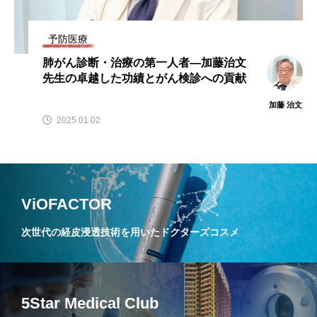
予防医療
肺がん診断・治療の第一人者—加藤治文
先生の卓越した功績とがん検診への貢献
加藤 治文
2025.01.02
ViOFACTOR
次世代の経皮浸透技術を用いたドクターズコスメ
5Star Medical Club