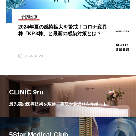
予防医療
2024年夏の感染拡大を警戒！コロナ変異
株「KP.3株」と最新の感染対策とは？
AGELES
S 編集部
2024.07.23
CLINIC 9ru
最先端の医療技術を駆使し美肌や若返りをサポート
5Star Medical Club