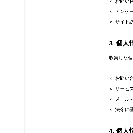
お問い
アンケ
サイト
3. 個
収集した個
お問い
サービ
メール
法令に
4. 個