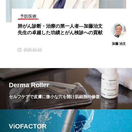
予防医療
肺がん診断・治療の第一人者—加藤治文
先生の卓越した功績とがん検診への貢献
加藤 治文
2025.01.02
Derma Roller
セルフケアで皮膚に微小な穴を開け肌細胞の修復
ViOFACTOR