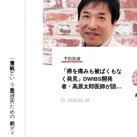
予防医療
「健康を戦略に」という思想を持つ人のための知的メディア
「癌を痛みも被ばくもな
く発見」DWIBS開発
者・高原太郎医師が語る
未来のがん検査
2025.02.28